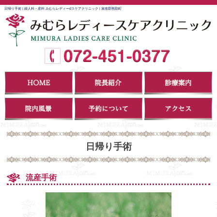
日帰り手術 | 婦人科・産科 みむらレディーdスケアクリニック | 泉南郡熊取町
日帰り手術
流産手術